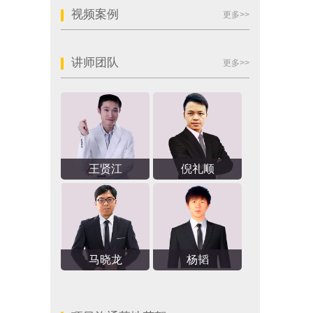
视频案例
更多>>
讲师团队
更多>>
王贤江
倪礼顺
马晓龙
杨韬