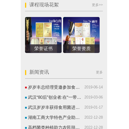
课程现场花絮
更多>>
荣誉证书
荣誉资质
新闻资讯
更多
岁岁丰总经理受邀参加食用菌体系武汉研讨会并发言
2019-06-14
武汉“80后”创业者:在“一带一路”播撒食用菌种
2019-03-06
武汉岁岁丰获得食用菌进出口权
2019-01-17
湖南工商大学特色产业助农，大山里长出了羊肚菌
2022-12-28
高档菌类种植助力农民脱贫致富
2022-12-28