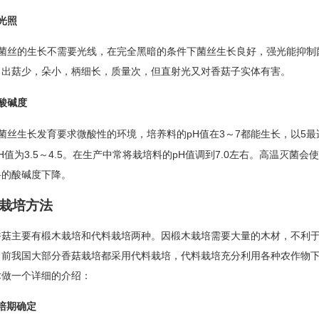
光照
菌丝的生长不需要光线，在完全黑暗的条件下菌丝生长良好，强光能抑制
，出菇少，朵小，柄细长，质量次，但直射光又对香菇子实体有害。
酸碱度
pH
3
7
5
菌丝生长发育要求微酸性的环境，培养料的
值在
～
都能生长，以
最
H
3.5
4.5
pH
7.0
值为
～
。在生产中常将栽培料的
值调到
左右。高温灭菌会使
料的酸碱度下降。
栽培方法
香菇主要有椴木栽培和代料栽培两种。因椴木栽培需要大量的木材，不利
目前我国大部分香菇栽培都采用代料栽培，代料栽培充分利用各种农作物
术做一个详细的介绍：
培期确定