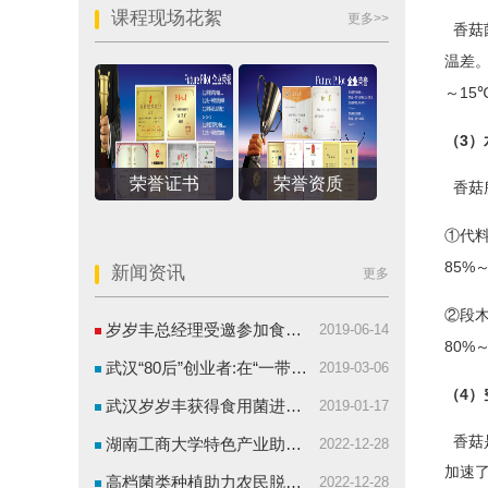
课程现场花絮
更多>>
香菇
温差
15
～
3
（
）
荣誉证书
荣誉资质
香菇
①代
85%
新闻资讯
更多
②段
岁岁丰总经理受邀参加食用菌体系武汉研讨会并发言
2019-06-14
80%
武汉“80后”创业者:在“一带一路”播撒食用菌种
2019-03-06
4
（
）
武汉岁岁丰获得食用菌进出口权
2019-01-17
香菇
湖南工商大学特色产业助农，大山里长出了羊肚菌
2022-12-28
加速
高档菌类种植助力农民脱贫致富
2022-12-28