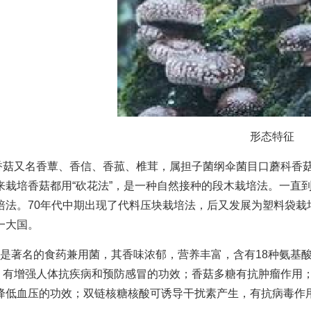
形态特征
又名香蕈、香信、香菰、椎茸，属担子菌纲伞菌目口蘑科香菇属
来栽培香菇都用“砍花法”，是一种自然接种的段木栽培法。一直
培法。70年代中期出现了代料压块栽培法，后又发展为塑料袋栽
一大国。
是著名的食药兼用菌，其香味浓郁，营养丰富，含有18种氨基
，有增强人体抗疾病和预防感冒的功效；香菇多糖有抗肿瘤作用
降低血压的功效；双链核糖核酸可诱导干扰素产生，有抗病毒作