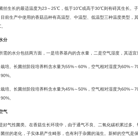
23
25
10
30
菌丝生长的最适温度为
～
℃，低于
℃或高于
℃则有碍其生长。
。目前生产中使用的香菇品种有高温型、中温型、低温型三种温度类型，
℃。
水分
所需的水分包括两方面，一是培养基内的含水量，二是空气湿度，其适宜
55%
60%
60%
7
料栽培。长菌丝阶段培养料含水量为
～
，空气相对湿度为
～
90%
～
。
45%
50%
60%
7
木栽培。长菌丝阶段培养料含水量为
～
，空气相对湿度为
～
90%
～
。
空气
是好气性菌类。在香菇生长环境中，由于通气不良、二氧化碳积累过多、
了菌丝的老化，子实体易产生畸形，也有利于杂菌的滋生。新鲜的空气是