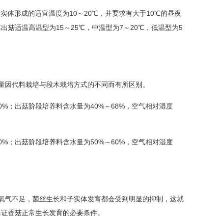
10
20
10
子实体形成的适宜温度为
～
℃，并要求有大于
℃的昼夜
15
25
7
20
5
其出菇适温高温型为
～
℃，中温型为
～
℃，低温型为
量因代料栽培与段木栽培方式的不同而有所区别。
0%
40%
68%
；出菇阶段培养料含水量为
～
，空气相对湿度
0%
50%
60%
；出菇阶段培养料含水量为
～
，空气相对湿度
氧气不足，菌丝生长和子实体发育都会受到明显的抑制，这就
保证香菇正常生长发育的必要条件。