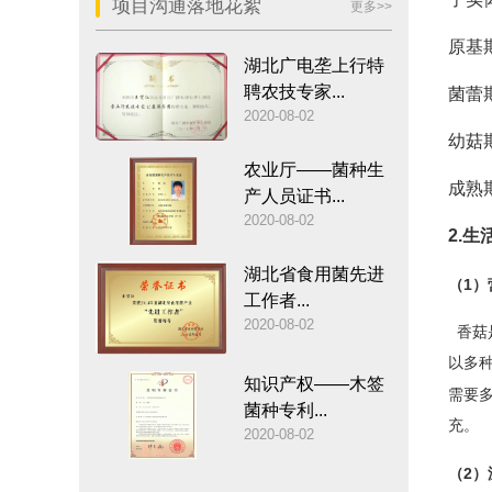
项目沟通落地花絮
更多>>
原基
湖北广电垄上行特
聘农技专家...
菌蕾
2020-08-02
幼菇
农业厅——菌种生
成熟
产人员证书...
2020-08-02
2.
生
湖北省食用菌先进
1
（
）
工作者...
2020-08-02
香菇
以多
知识产权——木签
需要
菌种专利...
充。
2020-08-02
2
（
）