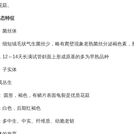
花菇。
形态特征
）菌丝体
、细短绒毛状 气生菌丝少，略有爬壁现象 老熟菌丝分泌褐色素，
，12～14天长满试管 斜面上形成原基的多为早熟品种
）子实体
或丛生
： 圆形，褐色，有鳞片 表面龟裂是优质花菇
：白色，后期红褐色
：多中生、中实、 纤维质、幼脆老韧
体的发育