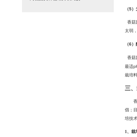
5
（
）
香菇
太弱
6
（
）
香菇
p
最适
栽培
三、
倡；
培技
1、
栽