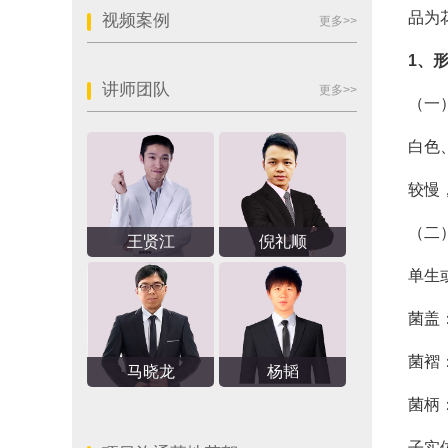
品为
视频案例
更多>>
1
、
讲师团队
更多>>
（一
白色
较慢
（二
王贤江
倪礼顺
单生
菌盖
菌褶
马晓龙
杨韬
菌柄
子实