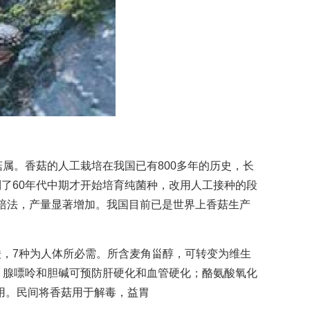
。香菇的人工栽培在我国已有800多年的历史，长
到了60年代中期才开始培育纯菌种，改用人工接种的段
培法，产量显著增加。我国目前已是世界上香菇生产
酸，7种为人体所必需。所含麦角甾醇，可转变为维生
；腺嘌呤和胆碱可预防肝硬化和血管硬化；酪氨酸氧化
用。民间将香菇用于解毒，益胃