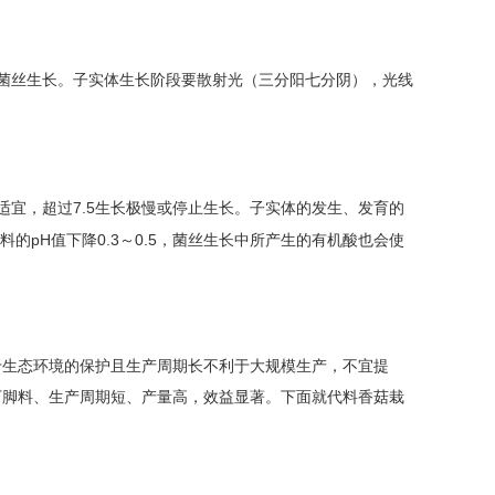
菌丝生长。子实体生长阶段要散射光（三分阳七分阴），光线
7.5
适宜，超过
生长极慢或停止生长。子实体的发生、发育的
pH
0.3
0.5
料的
值下降
～
，菌丝生长中所产生的有机酸也会使
于生态环境的保护且生产周期长不利于大规模生产，不宜提
下脚料、生产周期短、产量高，效益显著。下面就代料香菇栽