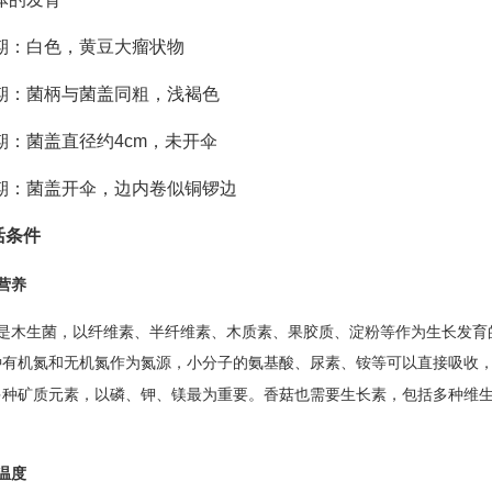
期：白色，黄豆大瘤状物
期：菌柄与菌盖同粗，浅褐色
期：菌盖直径约4cm，未开伞
期：菌盖开伞，边内卷似铜锣边
活条件
营养
是木生菌，以纤维素、半纤维素、木质素、果胶质、淀粉等作为生长发育
种有机氮和无机氮作为氮源，小分子的氨基酸、尿素、铵等可以直接吸收
多种矿质元素，以磷、钾、镁最为重要。香菇也需要生长素，包括多种维
温度