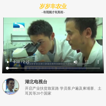
岁岁丰农业
- 有视频才有真相 -
湖北电视台
开启产业扶贫致富路 学员客户遍及柬埔寨、土
耳其等20个国家