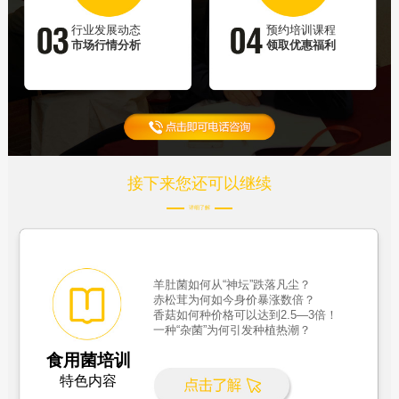
行业发展动态
预约培训课程
市场行情分析
领取优惠福利
接下来您还可以继续
详细了解
羊肚菌如何从“神坛”跌落凡尘？
赤松茸为何如今身价暴涨数倍？
香菇如何种价格可以达到2.5—3倍！
一种“杂菌”为何引发种植热潮？
食用菌培训
特色内容