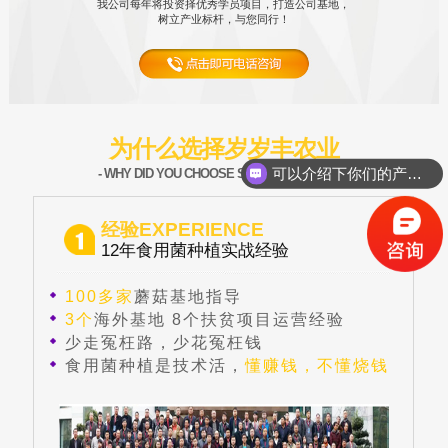
我公司每年将投资择优秀学员项目，打造公司基地，
树立产业标杆，与您同行！
为什么选择岁岁丰农业
可以介绍下你们的产品么？
- WHY DID YOU CHOOSE SSF AGRICULTURE -
你们是怎么收费的呢？
经验EXPERIENCE
12年食用菌种植实战经验
100多家
蘑菇基地指导
3个
海外基地 8个扶贫项目运营经验
少走冤枉路，少花冤枉钱
食用菌种植是技术活，
懂赚钱，不懂烧钱