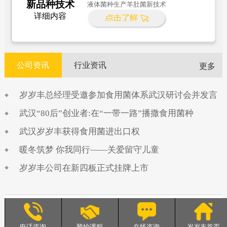
新品种技术
液体菌种生产羊肚菌新技术
详细内容
公司资讯
行业资讯
更多
岁岁丰总经理受邀参加食用菌体系武汉研讨会并发言
武汉“80后”创业者:在“一带一路”播撒食用菌种
武汉岁岁丰获得食用菌进出口权
暖冬筑梦 你我同行——关爱留守儿童
岁岁丰公司在新四板正式挂牌上市
岁岁丰农业 服务热线：13098821589
地址：湖北省武汉市阳逻经济开发区汉施公路奶牛村61号
电话咨询
预约课程
在线咨询
岁岁丰首页