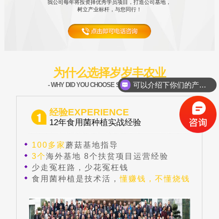
我公司每年将投资择优秀学员项目，打造公司基地，
树立产业标杆，与您同行！
可以介绍下你们的产品么？
为什么选择岁岁丰农业
- WHY DID YOU CHOOSE SSF AGRICULTURE -
你们是怎么收费的呢？
经验EXPERIENCE
12年食用菌种植实战经验
100多家
蘑菇基地指导
3个
海外基地 8个扶贫项目运营经验
少走冤枉路，少花冤枉钱
食用菌种植是技术活，
懂赚钱，不懂烧钱