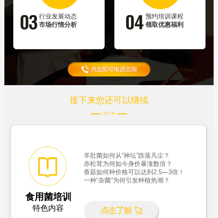
行业发展动态
预约培训课程
市场行情分析
领取优惠福利
接下来您还可以继续
详细了解
羊肚菌如何从“神坛”跌落凡尘？
赤松茸为何如今身价暴涨数倍？
香菇如何种价格可以达到2.5—3倍！
一种“杂菌”为何引发种植热潮？
食用菌培训
特色内容