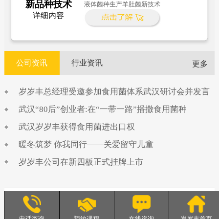
新品种技术
液体菌种生产羊肚菌新技术
详细内容
公司资讯
行业资讯
更多
岁岁丰总经理受邀参加食用菌体系武汉研讨会并发言
武汉“80后”创业者:在“一带一路”播撒食用菌种
武汉岁岁丰获得食用菌进出口权
暖冬筑梦 你我同行——关爱留守儿童
岁岁丰公司在新四板正式挂牌上市
岁岁丰农业 服务热线：13098821589
地址：湖北省武汉市阳逻经济开发区汉施公路奶牛村61号
电话咨询
预约课程
在线咨询
岁岁丰首页