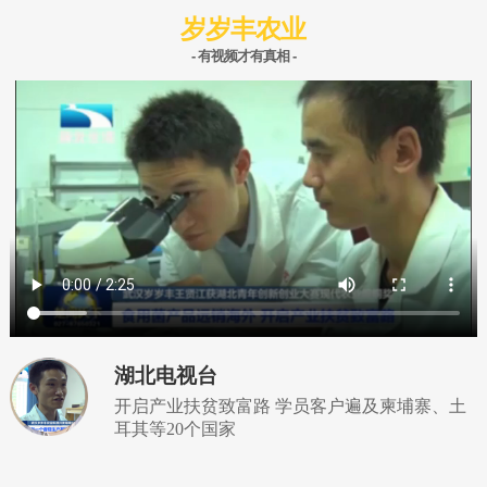
岁岁丰农业
- 有视频才有真相 -
湖北电视台
开启产业扶贫致富路 学员客户遍及柬埔寨、土
耳其等20个国家